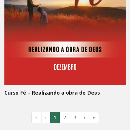
Curso Fé – Realizando a obra de Deus
«
‹
1
2
3
›
»