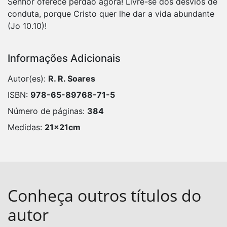
Senhor oferece perdão agora! Livre-se dos desvios de
conduta, porque Cristo quer lhe dar a vida abundante
(Jo 10.10)!
Informações Adicionais
Autor(es):
R. R. Soares
ISBN:
978-65-89768-71-5
Número de páginas:
384
Medidas:
21x21cm
Conheça outros títulos do
autor